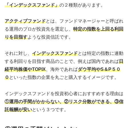
「インデックスファンド」
の２種類があります。
アクティブファンド
とは、ファンドマネージャーと呼ばれ
る運用のプロが投資先を選定し、
特定の指数を上回る利回
りを目指す
ような投資信託です。
それに対し、
インデックスファンド
とは特定の指数に連動
する利回りを目指す商品のことで、例えば国内であれば
日
経平均株価やTOPIX
、海外であれば
ダウ平均やS＆P５０
０
といった指数の企業を丸ごと購入するイメージです。
インデックスファンドを投資初心者におすすめする理由は
①運用の手間がかからない、②リスク分散ができる、③
信
託報酬
が安い
という３つです。